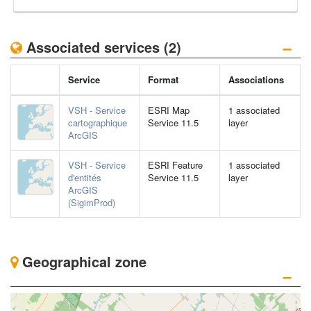
−
Associated services (2)
Service
Format
Associations
VSH - Service
ESRI Map
1 associated
cartographique
Service 11.5
layer
ArcGIS
VSH - Service
ESRI Feature
1 associated
d'entités
Service 11.5
layer
ArcGIS
(SigimProd)
Geographical zone
−