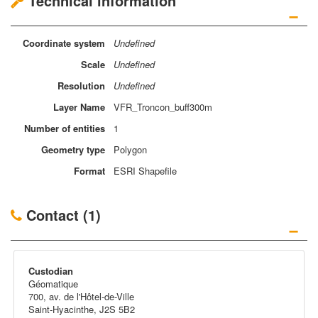
Technical information
−
Coordinate
system
Undefined
Scale
Undefined
Resolution
Undefined
Layer
Name
VFR_Troncon_buff300m
Number of
entities
1
Geometry
type
Polygon
Format
ESRI Shapefile
Contact (1)
−
Custodian
Géomatique
700, av. de l'Hôtel-de-Ville
Saint-Hyacinthe, J2S 5B2